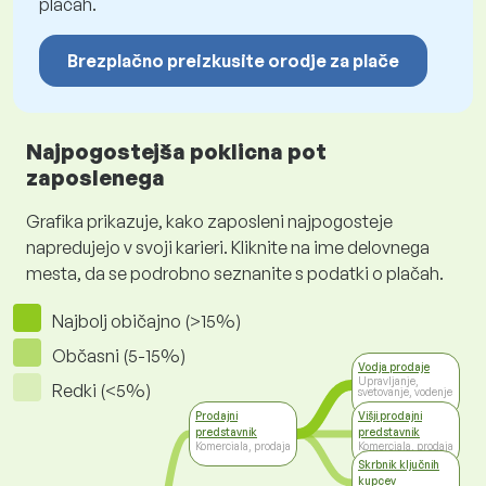
plačah.
Brezplačno preizkusite orodje za plače
Najpogostejša poklicna pot
zaposlenega
Grafika prikazuje, kako zaposleni najpogosteje
napredujejo v svoji karieri. Kliknite na ime delovnega
mesta, da se podrobno seznanite s podatki o plačah.
Najbolj običajno (>15%)
Občasni (5-15%)
Vodja prodaje
Upravljanje,
Redki (<5%)
svetovanje, vodenje
Prodajni
Višji prodajni
predstavnik
predstavnik
Komerciala, prodaja
Komerciala, prodaja
Skrbnik ključnih
kupcev