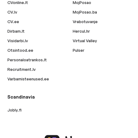
CVonline.lt
MojPosao
CV.lv
MojPosao.ba
CV.ee
Vrabotuvanje
Dirbam.lt
Hercul.hr
Visidarbi.lv
Virtual Valley
Otsintood.ee
Pulser
Personaloatrankos.lt
Recruitment.lv
Varbamisteenused.ee
Scandinavia
Jobly.fi