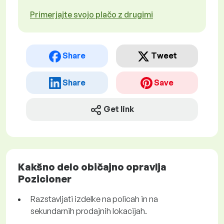
Primerjajte svojo plačo z drugimi
Share
Tweet
Share
Save
Get link
Kakšno delo običajno opravlja
Pozicioner
Razstavljati izdelke na policah in na
sekundarnih prodajnih lokacijah.