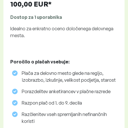
100,00 EUR*
Dostop za 1 uporabnika
Idealno za enkratno oceno določenega delovnega
mesta.
Poročilo o plačah vsebuje:
Plača za delovno mesto glede na regijo,
izobrazbo, izkušnje, velikost podjetja, starost
Porazdelitev anketirancev v plačne razrede
Razpon plač od 1. do 9. decila
Razčlenitev vseh spremljanih nefinančnih
koristi