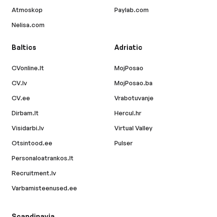
Atmoskop
Paylab.com
Nelisa.com
Baltics
Adriatic
CVonline.lt
MojPosao
CV.lv
MojPosao.ba
CV.ee
Vrabotuvanje
Dirbam.lt
Hercul.hr
Visidarbi.lv
Virtual Valley
Otsintood.ee
Pulser
Personaloatrankos.lt
Recruitment.lv
Varbamisteenused.ee
Scandinavia