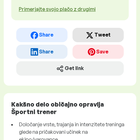
Primerjajte svojo plačo z drugimi
Share
Tweet
Share
Save
Get link
Kakšno delo običajno opravlja
Športni trener
Določanje vrste, trajanja in intenzitete treninga
glede na pričakovani učinek na
ekipo/varovance.