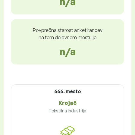
n/a
Povprečna starost anketirancev
na tem delovnem mestu je
n/a
666. mesto
Krojač
Tekstilna industrija