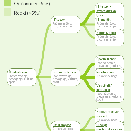
Občasni (5-15%)
IT tester -
avtomatizirani
Redki (<5%)
testi
Računalništvo,
IT tester
IT analitik
programiranje
Računalništvo,
Računalništvo,
programiranje
programiranje
Scrum Master
Računalništvo,
programiranje
Športni trener
Izobraževanje,
prevajanje, kultura,
šport
Športni trener
Inštruktor fitnesa
Fizioterapevt
Izobraževanje,
Izobraževanje,
Zdravstvo, nega
prevajanje, kultura,
prevajanje, kultura,
šport
šport
Vzgojitelj /
inštruktor
Izobraževanje,
prevajanje, kultura,
šport
Zobozdravstveni
asistent
Zdravstvo, nega
Fizioterapevt
Srednja
Zdravstvo, nega
medicinska sestra