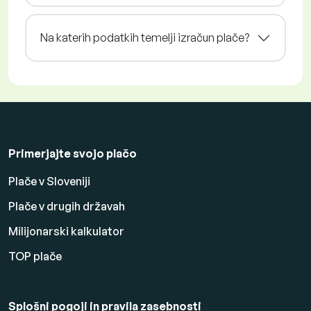
Na katerih podatkih temelji izračun plače?
Primerjajte svojo plačo
Plače v Sloveniji
Plače v drugih državah
Milijonarski kalkulator
TOP plače
Splošni pogoji in pravila zasebnosti