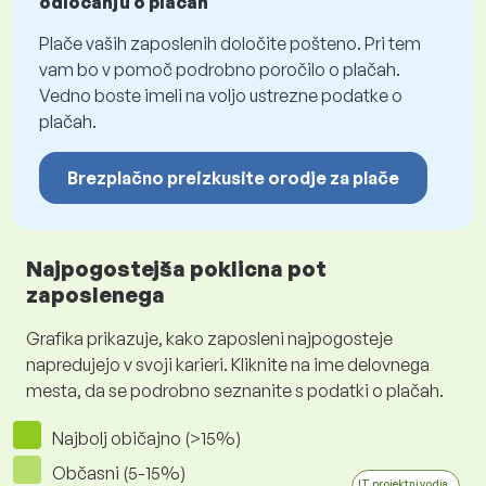
odločanju o plačah
Plače vaših zaposlenih določite pošteno. Pri tem
vam bo v pomoč podrobno poročilo o plačah.
Vedno boste imeli na voljo ustrezne podatke o
plačah.
Brezplačno preizkusite orodje za plače
Najpogostejša poklicna pot
zaposlenega
Grafika prikazuje, kako zaposleni najpogosteje
napredujejo v svoji karieri. Kliknite na ime delovnega
mesta, da se podrobno seznanite s podatki o plačah.
Najbolj običajno (>15%)
Občasni (5-15%)
IT projektni vodja