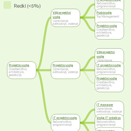
Računalništvo,
Redki (<5%)
programiranje
Višji projektni
Poslovodja
Top Management
vodja
Upravljanje,
svetovanje, vodenje
Projektni vodja
Gradbeništvo,
arhitektura,
geodezija
Višji projektni
vodja
Upravljanje,
svetovanje, vodenje
Projektni vodja
Projektni vodja
IT projektni vodja
Gradbeništvo,
Upravljanje,
Računalništvo,
arhitektura,
svetovanje, vodenje
programiranje
geodezija
Projektni vodja
Gradbeništvo,
arhitektura,
geodezija
IT manager
Upravljanje,
svetovanje, vodenje
IT projektni vodja
Vodja IT izdelkov
Računalništvo,
Računalništvo,
programiranje
programiranje