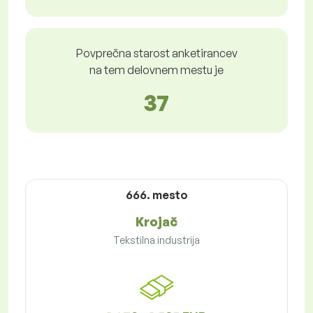
Povprečna starost anketirancev
na tem delovnem mestu je
37
666. mesto
Krojač
Tekstilna industrija