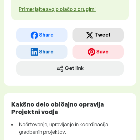
Primerjajte svojo plačo z drugimi
Share
Tweet
Share
Save
Get link
Kakšno delo običajno opravlja
Projektni vodja
Načrtovanje, upravljanje in koordinacija
gradbenih projektov.