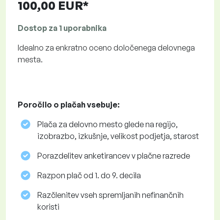
100,00 EUR*
Dostop za 1 uporabnika
Idealno za enkratno oceno določenega delovnega
mesta.
Poročilo o plačah vsebuje:
Plača za delovno mesto glede na regijo,
izobrazbo, izkušnje, velikost podjetja, starost
Porazdelitev anketirancev v plačne razrede
Razpon plač od 1. do 9. decila
Razčlenitev vseh spremljanih nefinančnih
koristi