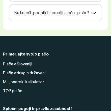
Na katerih podatkih temelji izračun plače?
Primerjajte svojo plačo
Plače v Sloveniji
Plače v drugih državah
Milijonarski kalkulator
TOP plače
Splošni pogoji in pravila zasebnosti