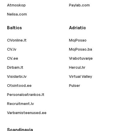
Atmoskop
Paylab.com
Nelisa.com
Baltics
Adriatic
CVonline.lt
MojPosao
CV.lv
MojPosao.ba
CV.ee
Vrabotuvanje
Dirbam.lt
Hercul.hr
Visidarbi.lv
Virtual Valley
Otsintood.ee
Pulser
Personaloatrankos.lt
Recruitment.lv
Varbamisteenused.ee
Scandinavia