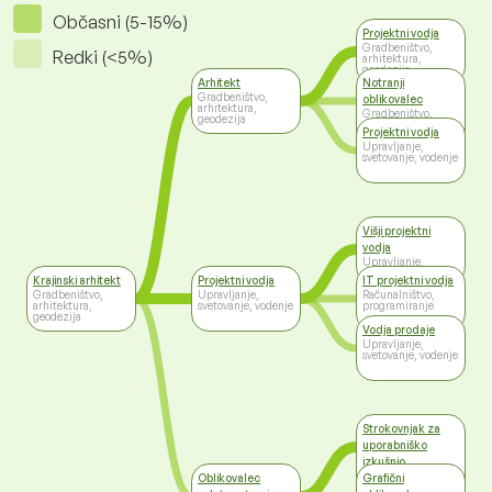
Občasni (5-15%)
Projektni vodja
Gradbeništvo,
Redki (<5%)
arhitektura,
geodezija
Arhitekt
Notranji
Gradbeništvo,
oblikovalec
arhitektura,
Gradbeništvo,
geodezija
arhitektura,
Projektni vodja
geodezija
Upravljanje,
svetovanje, vodenje
Višji projektni
vodja
Upravljanje,
svetovanje, vodenje
Krajinski arhitekt
Projektni vodja
IT projektni vodja
Gradbeništvo,
Upravljanje,
Računalništvo,
arhitektura,
svetovanje, vodenje
programiranje
geodezija
Vodja prodaje
Upravljanje,
svetovanje, vodenje
Strokovnjak za
uporabniško
izkušnjo
Računalništvo,
Oblikovalec
Grafični
programiranje