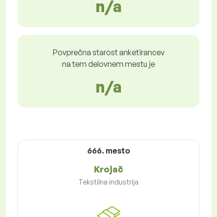
n/a
Povprečna starost anketirancev
na tem delovnem mestu je
n/a
666. mesto
Krojač
Tekstilna industrija