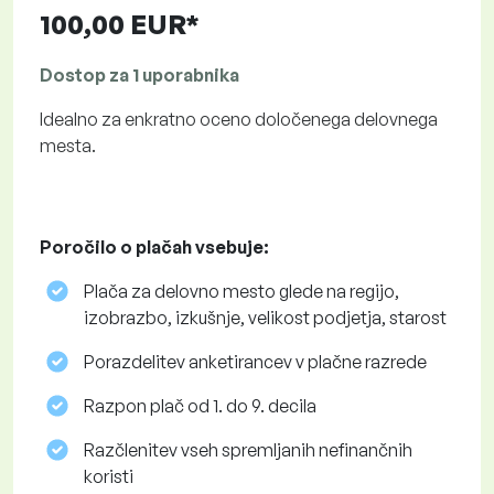
100,00 EUR*
Dostop za 1 uporabnika
Idealno za enkratno oceno določenega delovnega
mesta.
Poročilo o plačah vsebuje:
Plača za delovno mesto glede na regijo,
izobrazbo, izkušnje, velikost podjetja, starost
Porazdelitev anketirancev v plačne razrede
Razpon plač od 1. do 9. decila
Razčlenitev vseh spremljanih nefinančnih
koristi