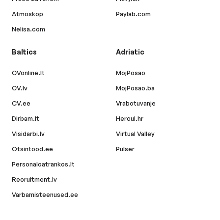
Atmoskop
Paylab.com
Nelisa.com
Baltics
Adriatic
CVonline.lt
MojPosao
CV.lv
MojPosao.ba
CV.ee
Vrabotuvanje
Dirbam.lt
Hercul.hr
Visidarbi.lv
Virtual Valley
Otsintood.ee
Pulser
Personaloatrankos.lt
Recruitment.lv
Varbamisteenused.ee