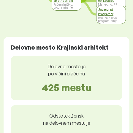
spletne strani
oblikovalec
Računalništvo,
Marketing, PR
programiranje
Javascript
Programer
Računalništvo,
programiranje
Delovno mesto Krajinski arhitekt
Delovno mesto je
po višini plače na
425 mestu
Odstotek žensk
na delovnem mestu je