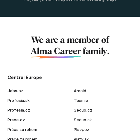
We are a member of
Alma Career
family.
Central Europe
Jobs.cz
Arnold
Profesia.sk
Teamio
Profesia.cz
Seduo.cz
Prace.cz
Seduo.sk
Práca za rohom
Platy.cz
Práce za rohem
Platy.sk