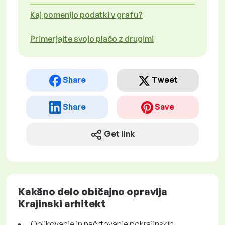
Kaj pomenijo podatki v grafu?
Primerjajte svojo plačo z drugimi
Share
Tweet
Share
Save
Get link
Kakšno delo običajno opravlja
Krajinski arhitekt
Oblikovanje in načrtovanje pokrajinskih