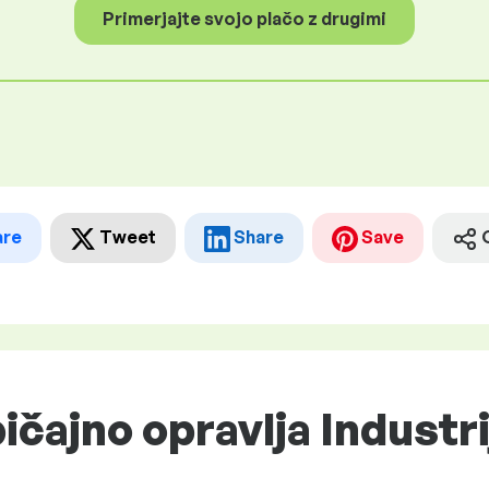
Primerjajte svojo plačo z drugimi
are
Tweet
Share
Save
ičajno opravlja Industri