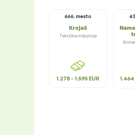
666. mesto
43
Krojač
Names
t
Tekstilna industrija
Komer
1.278 - 1.595 EUR
1.464