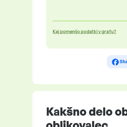
Kaj pomenijo podatki v grafu?
Sh
Kakšno delo ob
oblikovalec