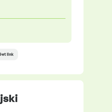
Get link
jski