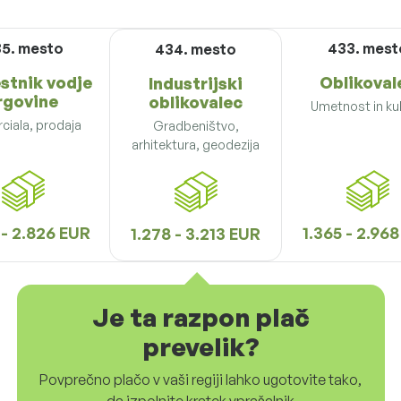
5. mesto
433. mest
434. mesto
tnik vodje
Oblikoval
Industrijski
rgovine
oblikovalec
Umetnost in ku
ciala, prodaja
Gradbeništvo,
arhitektura, geodezija
 - 2.826 EUR
1.365 - 2.96
1.278 - 3.213 EUR
Je ta razpon plač
prevelik?
Povprečno plačo v vaši regiji lahko ugotovite tako,
da izpolnite kratek vprašalnik