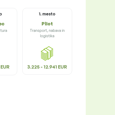
o
1. mesto
ec
Pilot
ltura
Transport, nabava in
logistika
8 EUR
3.225 - 12.941 EUR