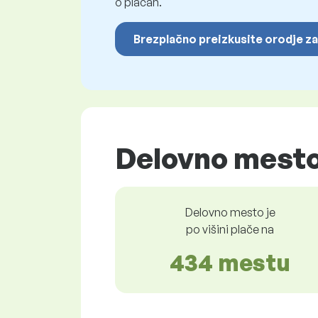
o plačah.
Brezplačno preizkusite orodje za
Delovno mesto 
Delovno mesto je
po višini plače na
434 mestu