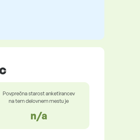
ec
Povprečna starost anketirancev
na tem delovnem mestu je
n/a