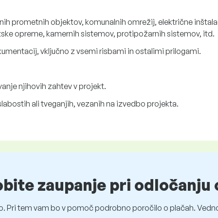
h prometnih objektov, komunalnih omrežij, električne inštalac
atske opreme, kamernih sistemov, protipožarnih sistemov, itd.
umentacij, vključno z vsemi risbami in ostalimi prilogami.
vanje njihovih zahtev v projekt.
abostih ali tveganjih, vezanih na izvedbo projekta.
obite zaupanje pri odločanju 
o. Pri tem vam bo v pomoč podrobno poročilo o plačah. Vedno