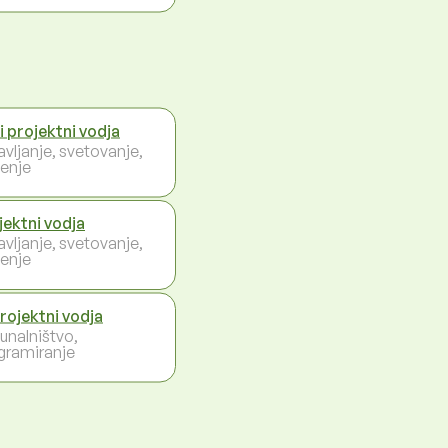
ji projektni vodja
avljanje, svetovanje,
enje
jektni vodja
avljanje, svetovanje,
enje
projektni vodja
unalništvo,
gramiranje