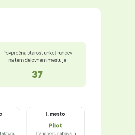
Povprečna starost anketirancev
na tem delovnem mestu je
37
o
1. mesto
Pilot
tektura,
Transport, nabava in