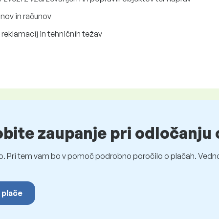
unov in računov
reklamacij in tehničnih težav
obite zaupanje pri odločanju 
o. Pri tem vam bo v pomoč podrobno poročilo o plačah. Vedno
 plače