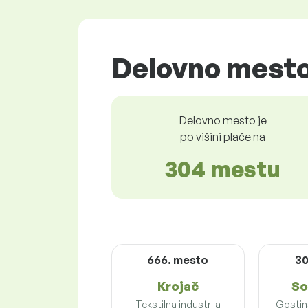
Delovno mesto
Delovno mesto je
po višini plače na
304 mestu
666. mesto
30
Krojač
So
Tekstilna industrija
Gostins