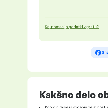
Kaj pomenijo podatki v grafu?
Sh
Kakšno delo ob
Koordiniranje in vodenje dejavnosti 