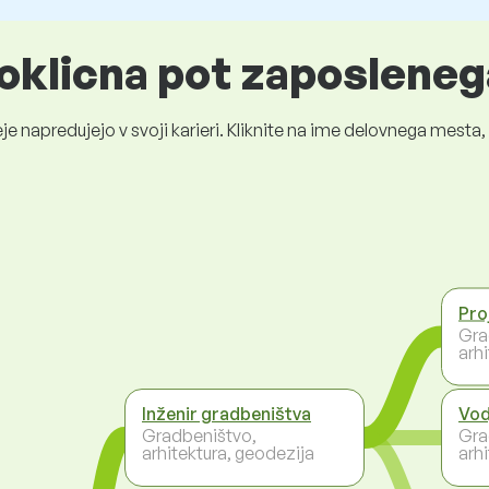
oklicna pot zaposleneg
je napredujejo v svoji karieri. Kliknite na ime delovnega mest
Pro
Gra
arh
Inženir gradbeništva
Vod
Gradbeništvo,
Gra
arhitektura, geodezija
arh