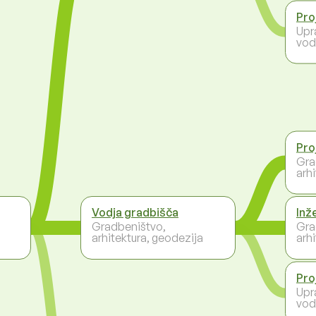
Pro
Upr
vod
Pro
Gra
arh
Vodja gradbišča
Inž
Gradbeništvo,
Gra
arhitektura, geodezija
arh
Pro
Upr
vod