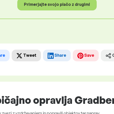
Primerjajte svojo plačo z drugimi
are
Tweet
Share
Save
ičajno opravlja Gradbe
v zvezi z vzdrževanjem in popravili objektov ter naprav