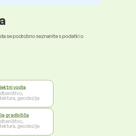
a
a, da se podrobno seznanite s podatki o
jektni vodja
dbeništvo,
itektura, geodezija
ja gradbišča
dbeništvo,
itektura, geodezija