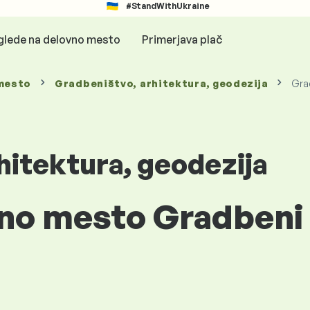
#StandWithUkraine
glede na delovno mesto
Primerjava plač
mesto
Gradbeništvo, arhitektura, geodezija
Gra
hitektura, geodezija
vno mesto Gradbeni 