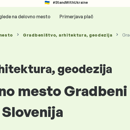
#StandWithUkraine
glede na delovno mesto
Primerjava plač
mesto
Gradbeništvo, arhitektura, geodezija
Grad
hitektura, geodezija
vno mesto Gradbeni 
 Slovenija