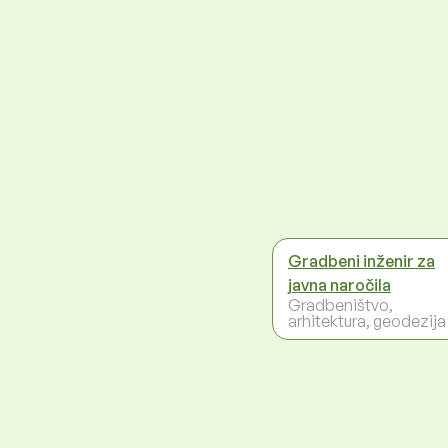
Gradbeni inženir za
javna naročila
Gradbeništvo,
arhitektura, geodezija