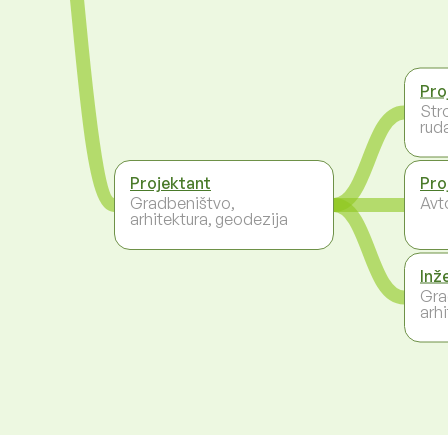
Pro
Stro
rud
Projektant
Pro
Gradbeništvo,
Avt
arhitektura, geodezija
Inž
Gra
arh