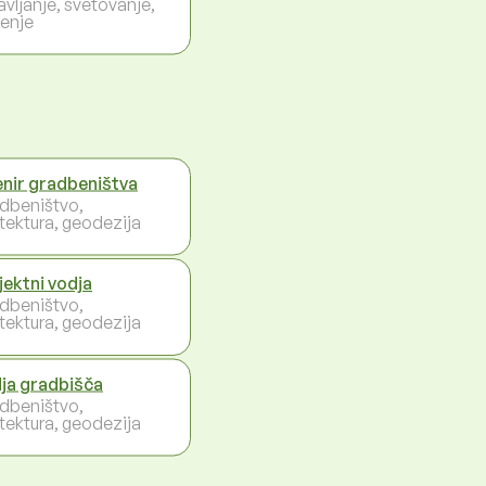
avljanje, svetovanje,
enje
enir gradbeništva
dbeništvo,
itektura, geodezija
jektni vodja
dbeništvo,
itektura, geodezija
ja gradbišča
dbeništvo,
itektura, geodezija