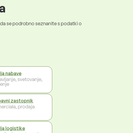
a
a, da se podrobno seznanite s podatki o
ja nabave
avljanje, svetovanje,
enje
avni zastopnik
erciala, prodaja
ja logistike