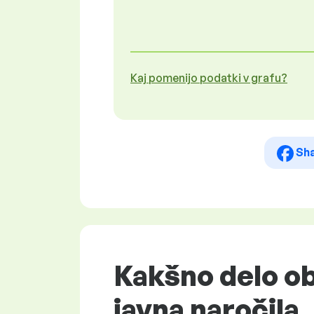
Kaj pomenijo podatki v grafu?
Sh
Kakšno delo ob
javna naročila