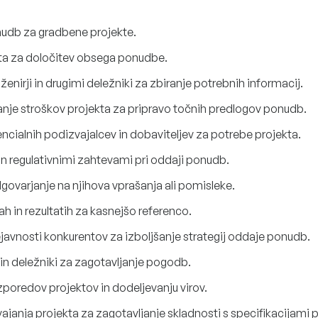
nudb za gradbene projekte.
ekta za določitev obsega ponudbe.
nženirji in drugimi deležniki za zbiranje potrebnih informacij.
anje stroškov projekta za pripravo točnih predlogov ponudb.
cialnih podizvajalcev in dobaviteljev za potrebe projekta.
in regulativnimi zahtevami pri oddaji ponudb.
ovarjanje na njihova vprašanja ali pomisleke.
 in rezultatih za kasnejšo referenco.
dejavnosti konkurentov za izboljšanje strategij oddaje ponudb.
 in deležniki za zagotavljanje pogodb.
zporedov projektov in dodeljevanju virov.
janja projekta za zagotavljanje skladnosti s specifikacijami