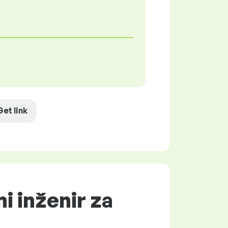
Get link
i inženir za