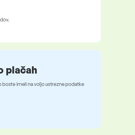
edov.
o plačah
 boste imeli na voljo ustrezne podatke