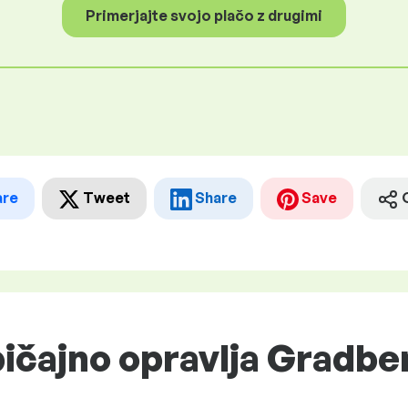
Primerjajte svojo plačo z drugimi
are
Tweet
Share
Save
ičajno opravlja Gradben