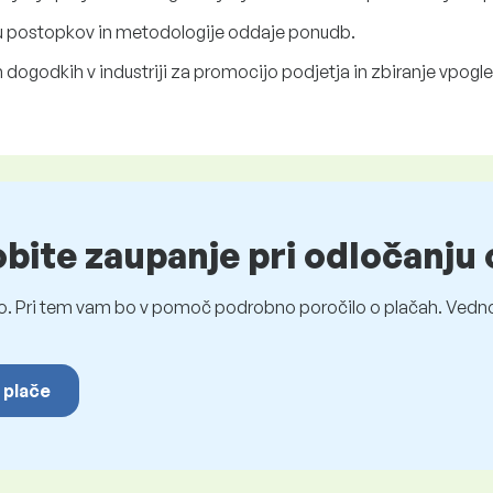
ju postopkov in metodologije oddaje ponudb.
dogodkih v industriji za promocijo podjetja in zbiranje vpogl
obite zaupanje pri odločanju 
o. Pri tem vam bo v pomoč podrobno poročilo o plačah. Vedno
 plače