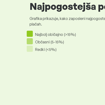
Najpogostejša p
Grafika prikazuje, kako zaposleni najpogoste
plačah.
Najbolj običajno (>15%)
Občasni (5-15%)
Redki (<5%)