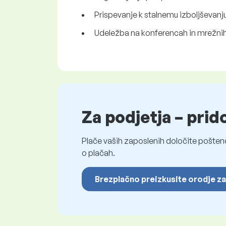
Prispevanje k stalnemu izboljševan
Udeležba na konferencah in mrežnih 
Za podjetja – prid
Plače vaših zaposlenih določite pošten
o plačah.
Brezplačno preizkusite orodje za