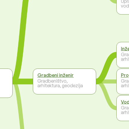
Upr
vod
Inž
Gra
arh
Gradbeni inženir
Pro
Gradbeništvo,
Gra
arhitektura, geodezija
arh
Vod
Gra
arh