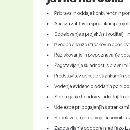
Priprava in oddaja konkurenčnih po
Analiza zahtev in specifikacij proj
Sodelovanje s projektimi voditelji, i
Izvedba analize stroškov in ocenjev
Raziskovanje in prepoznavanje poten
Zagotavljanje skladnosti s pravnimi 
Predstavitev ponudb strankam in odg
Vodenje evidenc o oddanih ponudbah
Spremljanje trendov v industriji in 
Udeležba pri pogajanjih s strankami
Sodelovanje pri razvoju časovnih ra
Zagotavljanje podpore med fazo izva