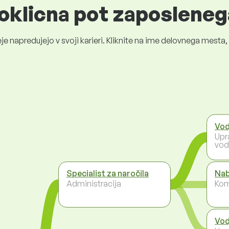
oklicna pot zaposleneg
je napredujejo v svoji karieri. Kliknite na ime delovnega mest
Vod
Upr
vod
Specialist za naročila
Nab
Administracija
Kom
Vod