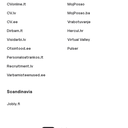
CVonline.lt
MojPosao
CV.lv
MojPosao.ba
CV.ee
Vrabotuvanje
Dirbam.lt
Hercul.hr
Visidarbi.lv
Virtual Valley
Otsintood.ee
Pulser
Personaloatrankos.lt
Recruitment.lv
Varbamisteenused.ee
Scandinavia
Jobly.fi