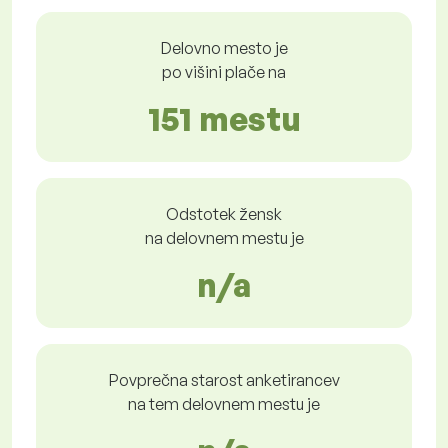
Delovno mesto je
po višini plače na
151 mestu
Odstotek žensk
na delovnem mestu je
n/a
Povprečna starost anketirancev
na tem delovnem mestu je