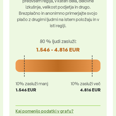
predvsem regija, v kateri dela, delovne
izkušnje, velikost podjetja in drugo.
Brezplačno in anonimno primerjajte svojo
plačo z drugimi ljudmi na istem položaju in v
isti regiji.
80 % ljudi zasluži:
1.546 - 4.816 EUR
10% zasluži manj
10% zasluži več
1.546 EUR
4.816 EUR
Kaj pomenijo podatki v grafu?