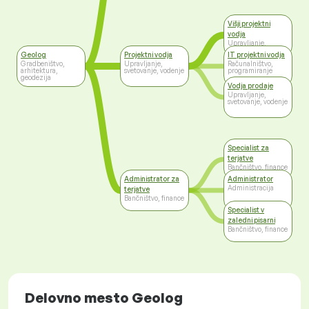
Višji projektni
vodja
Upravljanje,
svetovanje, vodenje
Geolog
Projektni vodja
IT projektni vodja
Gradbeništvo,
Upravljanje,
Računalništvo,
arhitektura,
svetovanje, vodenje
programiranje
geodezija
Vodja prodaje
Upravljanje,
svetovanje, vodenje
Specialist za
terjatve
Bančništvo, finance
Administrator za
Administrator
Administracija
terjatve
Bančništvo, finance
Specialist v
zaledni pisarni
Bančništvo, finance
Delovno mesto Geolog