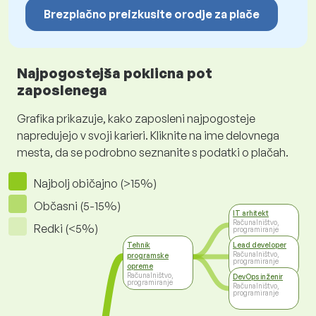
Brezplačno preizkusite orodje za plače
Najpogostejša poklicna pot
zaposlenega
Grafika prikazuje, kako zaposleni najpogosteje
napredujejo v svoji karieri. Kliknite na ime delovnega
mesta, da se podrobno seznanite s podatki o plačah.
Najbolj običajno (>15%)
Občasni (5-15%)
IT arhitekt
Računalništvo,
Redki (<5%)
programiranje
Tehnik
Lead developer
Računalništvo,
programske
programiranje
opreme
Računalništvo,
DevOps inženir
programiranje
Računalništvo,
programiranje