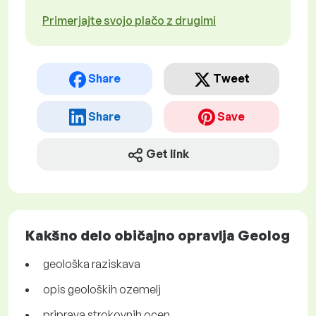
Primerjajte svojo plačo z drugimi
Share
Tweet
Share
Save
Get link
Kakšno delo običajno opravlja Geolog
geološka raziskava
opis geoloških ozemelj
priprava strokovnih ocen