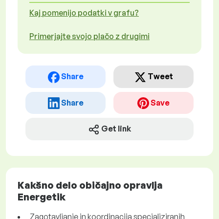
Kaj pomenijo podatki v grafu?
Primerjajte svojo plačo z drugimi
Share
Tweet
Share
Save
Get link
Kakšno delo običajno opravlja
Energetik
Zagotavljanje in koordinacija specializiranih