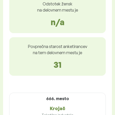
Odstotek žensk
na delovnem mestu je
n/a
Povprečna starost anketirancev
na tem delovnem mestu je
31
666. mesto
Krojač