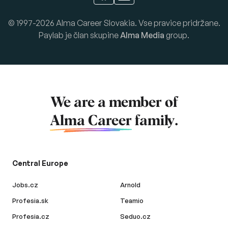
© 1997-2026 Alma Career Slovakia. Vse pravice pridržane.
Paylab je član skupine
Alma Media
group.
We are a member of
Alma Career
family.
Central Europe
Jobs.cz
Arnold
Profesia.sk
Teamio
Profesia.cz
Seduo.cz