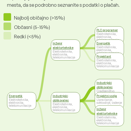
mesta, da se podrobno seznanite s podatki o plačah.
Najbolj običajno (>15%)
Občasni (5-15%)
PLC programer
Elektrotehnika,
Redki (<5%)
elektronika,
telekomunikacije
Inženir
Energetik
Elektrotehnika,
elektortehnike
elektronika,
Elektrotehnika,
telekomunikacije
elektronika,
Projektant
telekomunikacije
Elektrotehnika,
elektronika,
telekomunikacije
Industrijski
oblikovalec
Gradbeništvo,
arhitektura,
Energetik
Industrijski
Projektni vodja
geodezija
Elektrotehnika,
Upravljanje,
oblikovalec
elektronika,
svetovanje, vodenje
Elektrotehnika,
telekomunikacije
elektronika,
Inženir
telekomunikacije
elektortehnike
Elektrotehnika,
elektronika,
telekomunikacije