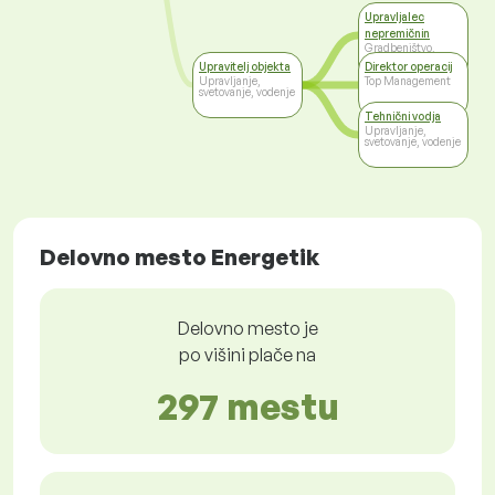
Upravljalec
nepremičnin
Gradbeništvo,
arhitektura,
Upravitelj objekta
Direktor operacij
geodezija
Upravljanje,
Top Management
svetovanje, vodenje
Tehnični vodja
Upravljanje,
svetovanje, vodenje
Delovno mesto Energetik
Delovno mesto je
po višini plače na
297 mestu