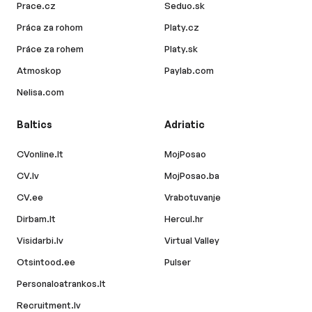
Prace.cz
Seduo.sk
Práca za rohom
Platy.cz
Práce za rohem
Platy.sk
Atmoskop
Paylab.com
Nelisa.com
Baltics
Adriatic
CVonline.lt
MojPosao
CV.lv
MojPosao.ba
CV.ee
Vrabotuvanje
Dirbam.lt
Hercul.hr
Visidarbi.lv
Virtual Valley
Otsintood.ee
Pulser
Personaloatrankos.lt
Recruitment.lv