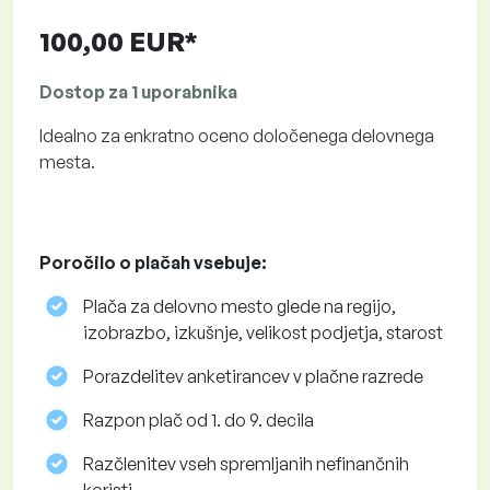
100,00 EUR*
Dostop za 1 uporabnika
Idealno za enkratno oceno določenega delovnega
mesta.
Poročilo o plačah vsebuje:
Plača za delovno mesto glede na regijo,
izobrazbo, izkušnje, velikost podjetja, starost
Porazdelitev anketirancev v plačne razrede
Razpon plač od 1. do 9. decila
Razčlenitev vseh spremljanih nefinančnih