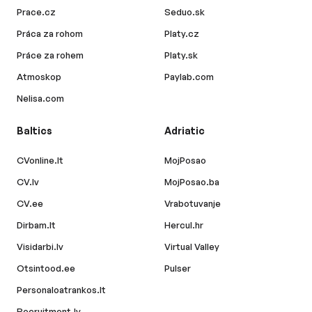
Prace.cz
Seduo.sk
Práca za rohom
Platy.cz
Práce za rohem
Platy.sk
Atmoskop
Paylab.com
Nelisa.com
Baltics
Adriatic
CVonline.lt
MojPosao
CV.lv
MojPosao.ba
CV.ee
Vrabotuvanje
Dirbam.lt
Hercul.hr
Visidarbi.lv
Virtual Valley
Otsintood.ee
Pulser
Personaloatrankos.lt
Recruitment.lv