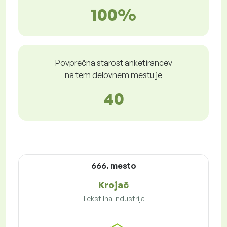
100%
Povprečna starost anketirancev
na tem delovnem mestu je
40
666. mesto
Krojač
Tekstilna industrija