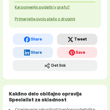
Kaj pomenijo podatki v grafu?
Primerjajte svojo plačo z drugimi
Share
Tweet
Share
Save
Get link
Kakšno delo običajno opravlja
Specialist za skladnost
Ocenjevanje zakonitosti bančne podjetniške