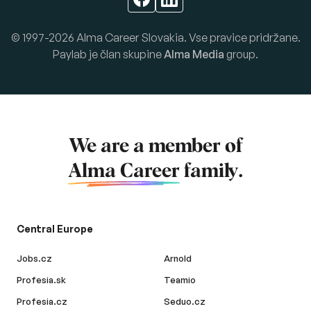
© 1997-2026 Alma Career Slovakia. Vse pravice pridržane.
Paylab je član skupine
Alma Media
group.
We are a member of
Alma Career
family.
Central Europe
Jobs.cz
Arnold
Profesia.sk
Teamio
Profesia.cz
Seduo.cz