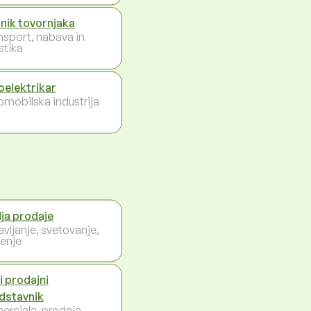
nik tovornjaka
nsport, nabava in
stika
oelektrikar
omobilska industrija
ja prodaje
avljanje, svetovanje,
enje
i prodajni
dstavnik
erciala, prodaja