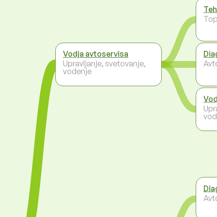
Teh
To
Vodja avtoservisa
Dia
Upravljanje, svetovanje,
Avt
vodenje
Vod
Upr
vod
Dia
Avt