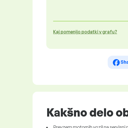
Kaj pomenijo podatki v grafu?
Sh
Kakšno delo ob
Prevzem motornih vozil na servisni p