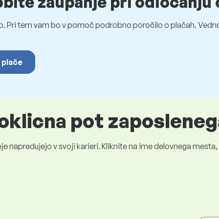
obite zaupanje pri odločanju 
o. Pri tem vam bo v pomoč podrobno poročilo o plačah. Vedno
 plače
oklicna pot zaposleneg
je napredujejo v svoji karieri. Kliknite na ime delovnega mest