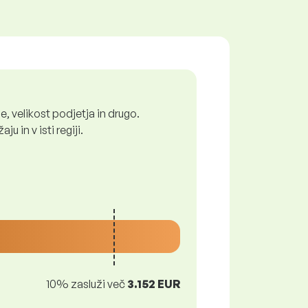
, velikost podjetja in drugo.
 in v isti regiji.
10% zasluži več
3.152 EUR