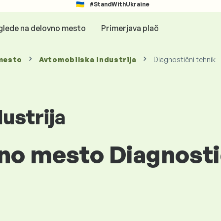
#StandWithUkraine
glede na delovno mesto
Primerjava plač
mesto
Avtomobilska industrija
Diagnostični tehnik
ustrija
vno mesto Diagnosti