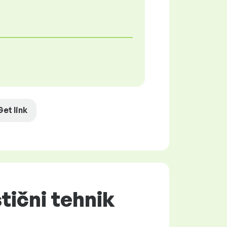
Get link
tični tehnik