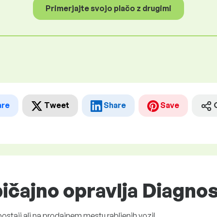
Primerjajte svojo plačo z drugimi
are
Tweet
Share
Save
ičajno opravlja Diagnos
ostaji ali na prodajnem mestu rabljenih vozil.