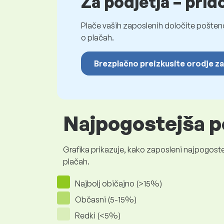
Za podjetja – prid
Plače vaših zaposlenih določite pošten
o plačah.
Brezplačno preizkusite orodje za
Najpogostejša p
Grafika prikazuje, kako zaposleni najpogoste
plačah.
Najbolj običajno (>15%)
Občasni (5-15%)
Redki (<5%)