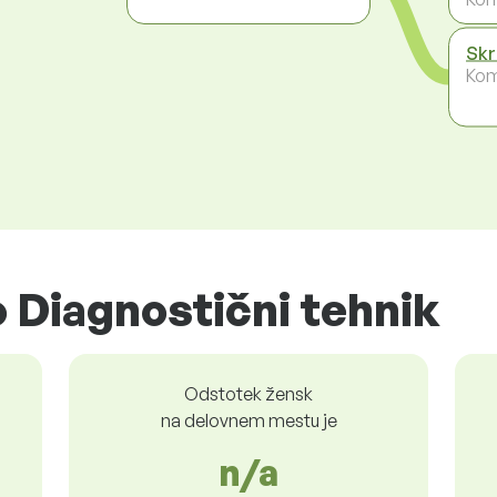
Skr
Kom
 Diagnostični tehnik
Odstotek žensk
na delovnem mestu je
n/a