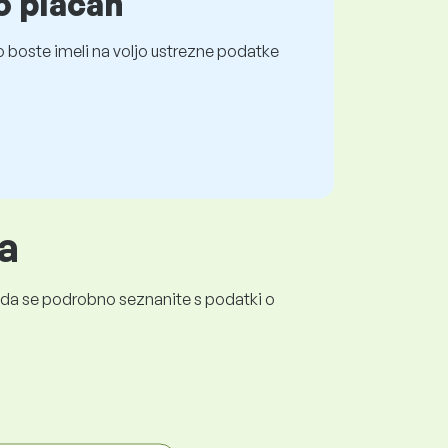
o plačah
 boste imeli na voljo ustrezne podatke
a
a, da se podrobno seznanite s podatki o