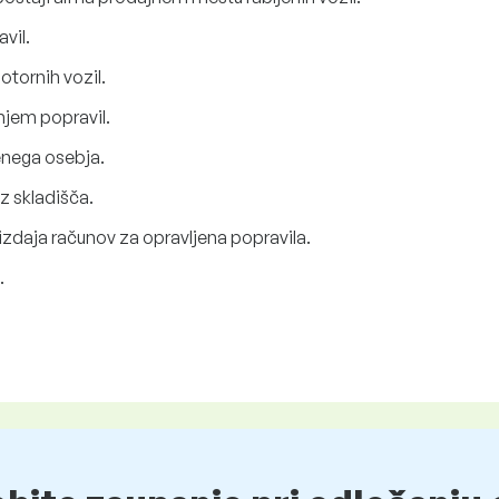
vil.
otornih vozil.
njem popravil.
enega osebja.
z skladišča.
izdaja računov za opravljena popravila.
.