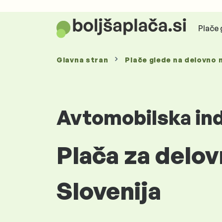
Plače 
Glavna stran
Plače glede
na delovno 
Avtomobilska ind
Plača za delo
Slovenija