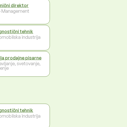
nični direktor
p Management
gnostični tehnik
omobilska industrija
ja prodajne pisarne
avljanje, svetovanje,
enje
gnostični tehnik
omobilska industrija