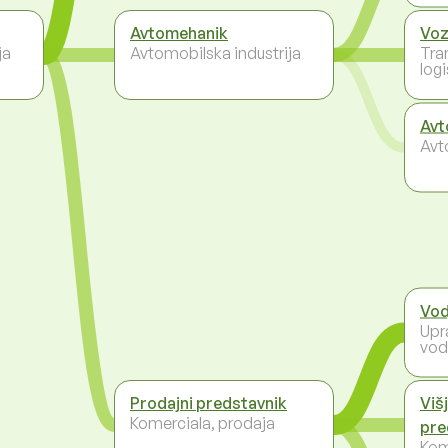
Avtomehanik
Voz
ja
Avtomobilska industrija
Tra
logi
Avt
Avt
Vod
Upr
vod
Prodajni predstavnik
Višj
Komerciala, prodaja
pre
Kom