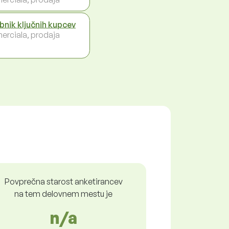
bnik ključnih kupcev
erciala, prodaja
Povprečna starost anketirancev
na tem delovnem mestu je
n/a